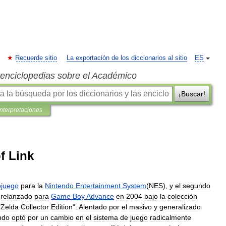
Recuerde sitio
La exportación de los diccionarios al sitio
ES
s enciclopedias sobre el Académico
¡Buscar!
interpretaciones
f Link
ojuego
para
la
Nintendo
Entertainment
System
(
NES
),
y
el
segundo
relanzado
para
Game
Boy
Advance
en
2004
bajo
la
colección
"
Zelda
Collector
Edition
".
Alentado
por
el
masivo
y
generalizado
ndo
optó
por
un
cambio
en
el
sistema
de
juego
radicalmente