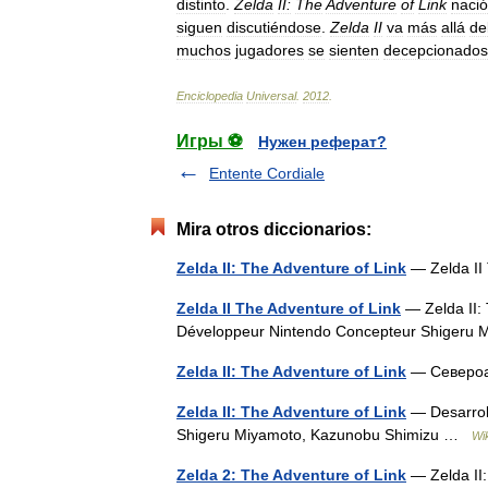
distinto
.
Zelda
II:
The
Adventure
of
Link
nació
siguen
discutiéndose
.
Zelda
II
va
más
allá
de
muchos
jugadores
se
sienten
decepcionados
Enciclopedia
Universal
.
2012
.
Игры ⚽
Нужен реферат?
Entente Cordiale
Mira otros diccionarios:
Zelda II: The Adventure of Link
— Zelda II
Zelda II The Adventure of Link
— Zelda II: 
Développeur Nintendo Concepteur Shiger
Zelda II: The Adventure of Link
— Североа
Zelda II: The Adventure of Link
— Desarroll
Shigeru Miyamoto, Kazunobu Shimizu …
Wi
Zelda 2: The Adventure of Link
— Zelda II: