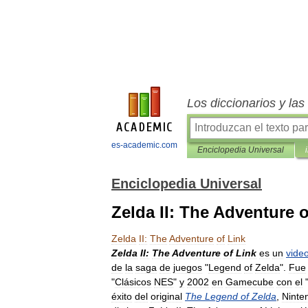
Los diccionarios y la
es-academic.com
Enciclopedia Universal
Enciclopedia Universal
Zelda II: The Adventure o
Zelda
II:
The
Adventure
of
Link
Zelda
II:
The
Adventure
of
Link
es
un
vide
de
la
saga
de
juegos
"
Legend
of
Zelda
".
Fue
"
Clásicos
NES
"
y
2002
en
Gamecube
con
el
éxito
del
original
The
Legend
of
Zelda
,
Ninte