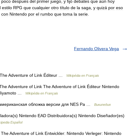
poco
después
del
primer
juego
,
y
fijó
debates
que
aún
hoy
l
estilo
RPG
que
cualquier
otro
título
de
la
saga
,
y
quizá
por
eso
con
Nintendo
por
el
rumbo
que
toma
la
serie
.
Fernando Olivera Vega
 The Adventure of Link Éditeur …
Wikipédia en Français
The Adventure of Link The Adventure of Link Éditeur Nintendo
u Miyamoto …
Wikipédia en Français
мериканская обложка версии для NES Ра …
Википедия
adora(s) Nintendo EAD Distribuidora(s) Nintendo Diseñador(es)
kipedia Español
 The Adventure of Link Entwickler: Nintendo Verleger: Nintendo